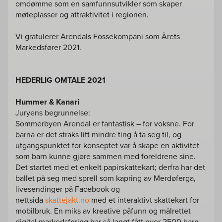
omdømme som en samfunnsutvikler som skaper
møteplasser og attraktivitet i regionen.
Vi gratulerer Arendals Fossekompani som Årets
Markedsfører 2021.
HEDERLIG OMTALE 2021
Hummer & Kanari
Juryens begrunnelse:
Sommerbyen Arendal er fantastisk – for voksne. For
barna er det straks litt mindre ting å ta seg til, og
utgangspunktet for konseptet var å skape en aktivitet
som barn kunne gjøre sammen med foreldrene sine.
Det startet med et enkelt papirskattekart; derfra har det
ballet på seg med sprell som kapring av Merdøferga,
livesendinger på Facebook og
nettsida
skattejakt.no
med et interaktivt skattekart for
mobilbruk. En miks av kreative påfunn og målrettet
digital markedsføring har så langt fått over 2500 barn