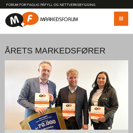
FORUM FOR FAGLIG PÅFYLL OG NETTVERKSBYGGING
HJEM
ÅRETS MARKEDSFØRER
AKTUELT
ARRANGEMENTER
MEDLEMMER
OM MARKEDSFORUM
BLI MEDLEM
MEDLEMMER
SØK