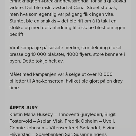
emneknaggen #breakingnewsarendal for så å gi klokka
videre. Det ble raskt avslørt at Canal Street sto bak,
men hva som egentlig var på gang fikk ingen vite.
Stuntet ble en snakkis – det ble rift om å få tak i en
klokke og med det anledning til å skape blest om egen
bedrift.
Viral kampanje på sosiale medier, stor dekning i lokal
presse og 10 000 plakater, 4000 flyers, store bannere i
byen. Dette tok jo helt av.
Målet med kampanjen var å selge ut over 10 000
billetter til Aha-konserten, hvilket ble gjort på en drøy
time.
ÅRETS JURY
Kristin Maria Huseby – Innoventi (juryleder), Birgit
Fostervold – Asplan Viak, Fredrik Opheim – Uveil,
Connie Johnsen – Vitensenteret Sørlandet, Eivind
Håverstad – Sparebanken Sør, Susanne Irgens