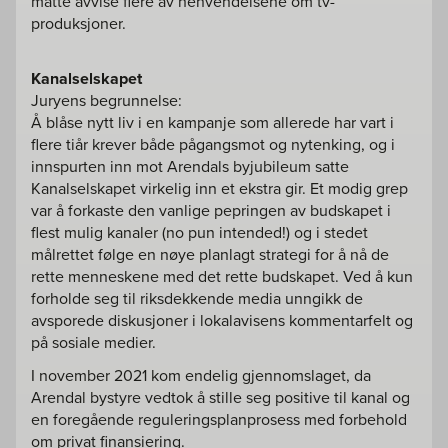
måtte avvise flere av henvendelsene om tv-
produksjoner.
Kanalselskapet
Juryens begrunnelse:
Å blåse nytt liv i en kampanje som allerede har vart i
flere tiår krever både pågangsmot og nytenking, og i
innspurten inn mot Arendals byjubileum satte
Kanalselskapet virkelig inn et ekstra gir. Et modig grep
var å forkaste den vanlige pepringen av budskapet i
flest mulig kanaler (no pun intended!) og i stedet
målrettet følge en nøye planlagt strategi for å nå de
rette menneskene med det rette budskapet. Ved å kun
forholde seg til riksdekkende media unngikk de
avsporede diskusjoner i lokalavisens kommentarfelt og
på sosiale medier.
I november 2021 kom endelig gjennomslaget, da
Arendal bystyre vedtok å stille seg positive til kanal og
en foregående reguleringsplanprosess med forbehold
om privat finansiering.