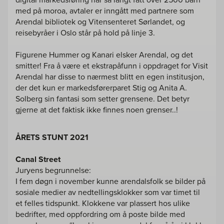
med på moroa, avtaler er inngått med partnere som
Arendal bibliotek og Vitensenteret Sørlandet, og
reisebyråer i Oslo står på hold på linje 3.
Figurene Hummer og Kanari elsker Arendal, og det
smitter! Fra å være et ekstrapåfunn i oppdraget for Visit
Arendal har disse to nærmest blitt en egen institusjon,
der det kun er markedsførerparet Stig og Anita A.
Solberg sin fantasi som setter grensene. Det betyr
gjerne at det faktisk ikke finnes noen grenser..!
ÅRETS STUNT 2021
Canal Street
Juryens begrunnelse:
I fem døgn i november kunne arendalsfolk se bilder på
sosiale medier av nedtellingsklokker som var timet til
et felles tidspunkt. Klokkene var plassert hos ulike
bedrifter, med oppfordring om å poste bilde med