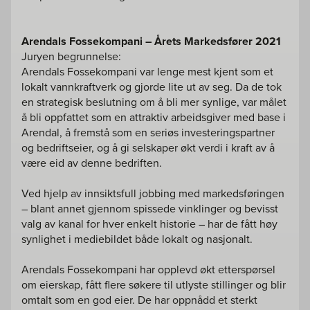
Arendals Fossekompani –
Årets Markedsfører 2021
Juryen begrunnelse:
Arendals Fossekompani var lenge mest kjent som et
lokalt vannkraftverk og gjorde lite ut av seg. Da de tok
en strategisk beslutning om å bli mer synlige, var målet
å bli oppfattet som en attraktiv arbeidsgiver med base i
Arendal, å fremstå som en seriøs investeringspartner
og bedriftseier, og å gi selskaper økt verdi i kraft av å
være eid av denne bedriften.
Ved hjelp av innsiktsfull jobbing med markedsføringen
– blant annet gjennom spissede vinklinger og bevisst
valg av kanal for hver enkelt historie – har de fått høy
synlighet i mediebildet både lokalt og nasjonalt.
Arendals Fossekompani har opplevd økt etterspørsel
om eierskap, fått flere søkere til utlyste stillinger og blir
omtalt som en god eier. De har oppnådd et sterkt