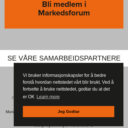
Bli medlem i
Markedsforum
SE VÅRE SAMARBEIDSPARTNERE
Vi bruker informasjonskapsler for å bedre
forstå hvordan nettstedet vårt blir brukt. Ved å
fortsette å bruke nettstedet, godtar du at det
er OK
Learn more
© Markedsforum 2026 |
Informasjonskapsler (cookies)
|
Vår
Personvernerklæring
Jeg Godtar
Markedsforum, Postboks 105
,
4801 ARENDAL | Mobil: 901 48 234 |
E-post:
post@markedsforum.com
Design og utvikling av
Frameworks AS